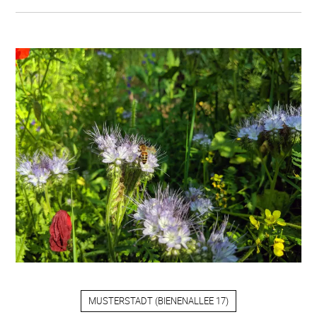
MUSTERSTADT
(
BIENENALLEE 17
)