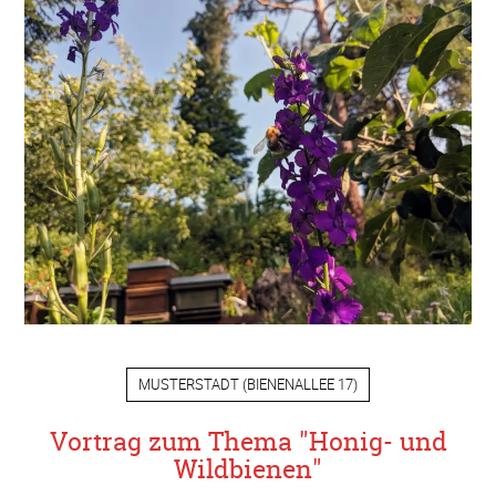
MUSTERSTADT
(
BIENENALLEE 17
)
Vortrag zum Thema "Honig- und
Wildbienen"