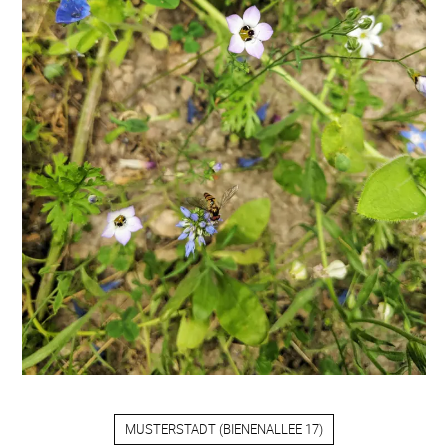
MUSTERSTADT
(
BIENENALLEE 17
)