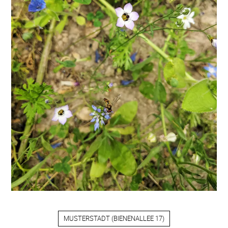
MUSTERSTADT
(
BIENENALLEE 17
)