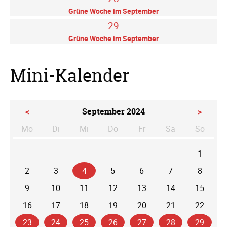
Grüne Woche im September
29
Grüne Woche im September
Mini-Kalender
<
September 2024
>
Mo
Di
Mi
Do
Fr
Sa
So
ntag
enstag
ttwoch
nnerstag
eitag
mstag
nntag
1
2
3
4
5
6
7
8
9
10
11
12
13
14
15
16
17
18
19
20
21
22
23
24
25
26
27
28
29