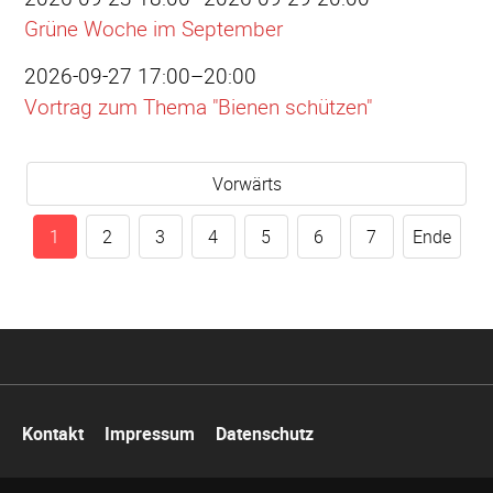
Grüne Woche im September
2026-09-27 17:00–20:00
Vortrag zum Thema "Bienen schützen"
Vorwärts
1
2
3
4
5
6
7
Ende
Navigation
Kontakt
Impressum
Datenschutz
überspringen