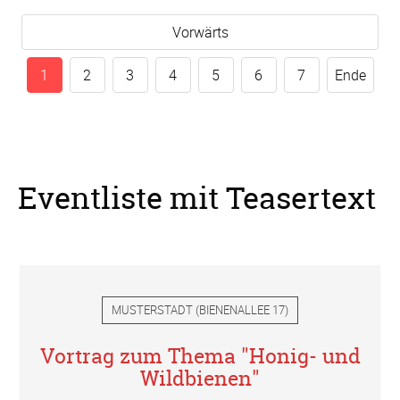
Vorwärts
1
2
3
4
5
6
7
Ende
Eventliste mit Teasertext
MUSTERSTADT
(
BIENENALLEE 17
)
Vortrag zum Thema "Honig- und
Wildbienen"